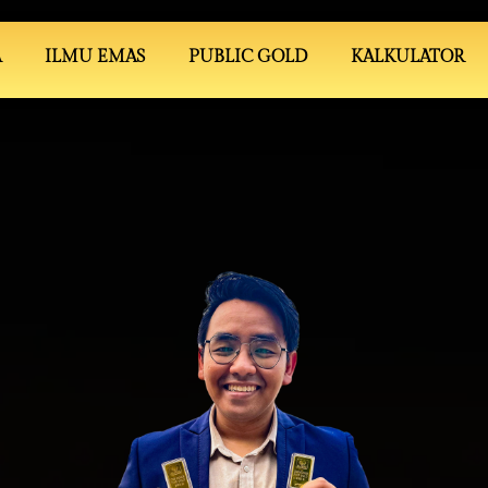
A
ILMU EMAS
PUBLIC GOLD
KALKULATOR