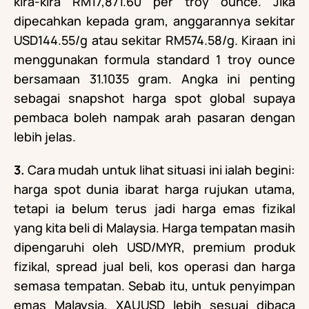
kira-kira RM17,871.60 per troy ounce. Jika
dipecahkan kepada gram, anggarannya sekitar
USD144.55/g atau sekitar RM574.58/g. Kiraan ini
menggunakan formula standard 1 troy ounce
bersamaan 31.1035 gram. Angka ini penting
sebagai snapshot harga spot global supaya
pembaca boleh nampak arah pasaran dengan
lebih jelas.
3.
Cara mudah untuk lihat situasi ini ialah begini:
harga spot dunia ibarat harga rujukan utama,
tetapi ia belum terus jadi harga emas fizikal
yang kita beli di Malaysia. Harga tempatan masih
dipengaruhi oleh USD/MYR, premium produk
fizikal, spread jual beli, kos operasi dan harga
semasa tempatan. Sebab itu, untuk penyimpan
emas Malaysia, XAUUSD lebih sesuai dibaca