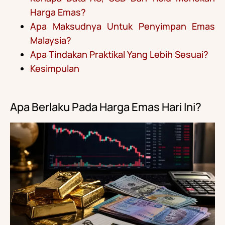
Harga Emas?
Apa Maksudnya Untuk Penyimpan Emas
Malaysia?
Apa Tindakan Praktikal Yang Lebih Sesuai?
Kesimpulan
Apa Berlaku Pada Harga Emas Hari Ini?