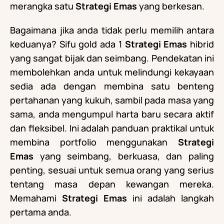
merangka satu
Strategi Emas
yang berkesan.
Bagaimana jika anda tidak perlu memilih antara
keduanya? Sifu gold ada 1
Strategi Emas
hibrid
yang sangat bijak dan seimbang. Pendekatan ini
membolehkan anda untuk melindungi kekayaan
sedia ada dengan membina satu benteng
pertahanan yang kukuh, sambil pada masa yang
sama, anda mengumpul harta baru secara aktif
dan fleksibel. Ini adalah panduan praktikal untuk
membina portfolio menggunakan
Strategi
Emas
yang seimbang, berkuasa, dan paling
penting, sesuai untuk semua orang yang serius
tentang masa depan kewangan mereka.
Memahami
Strategi Emas
ini adalah langkah
pertama anda.