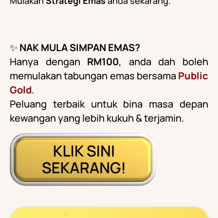
Mulakan
Strategi Emas
anda sekarang.
✨
NAK MULA SIMPAN EMAS?
Hanya dengan
RM100
, anda dah boleh
memulakan tabungan emas bersama
Public
Gold
.
Peluang terbaik untuk bina masa depan
kewangan yang lebih kukuh & terjamin.