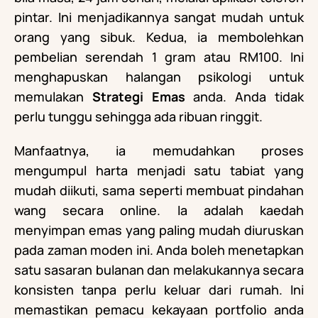
pintar. Ini menjadikannya sangat mudah untuk
orang yang sibuk. Kedua, ia membolehkan
pembelian serendah 1 gram atau RM100. Ini
menghapuskan halangan psikologi untuk
memulakan
Strategi Emas
anda. Anda tidak
perlu tunggu sehingga ada ribuan ringgit.
Manfaatnya, ia memudahkan proses
mengumpul harta menjadi satu tabiat yang
mudah diikuti, sama seperti membuat pindahan
wang secara online. Ia adalah kaedah
menyimpan emas yang paling mudah diuruskan
pada zaman moden ini. Anda boleh menetapkan
satu sasaran bulanan dan melakukannya secara
konsisten tanpa perlu keluar dari rumah. Ini
memastikan pemacu kekayaan portfolio anda