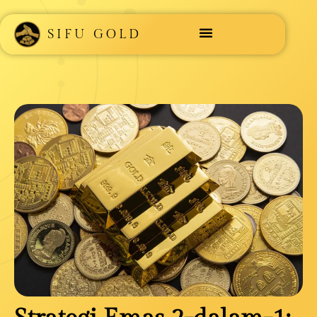
SIFU GOLD