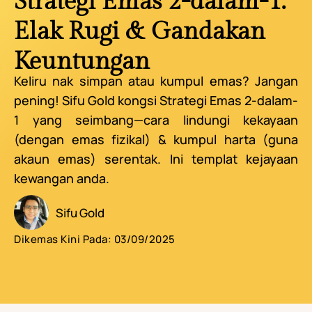
Strategi Emas 2-dalam-1:
Elak Rugi & Gandakan
Keuntungan
Keliru nak simpan atau kumpul emas? Jangan
pening! Sifu Gold kongsi Strategi Emas 2-dalam-
1 yang seimbang—cara lindungi kekayaan
(dengan emas fizikal) & kumpul harta (guna
akaun emas) serentak. Ini templat kejayaan
kewangan anda.
Sifu Gold
Dikemas Kini Pada:
03/09/2025