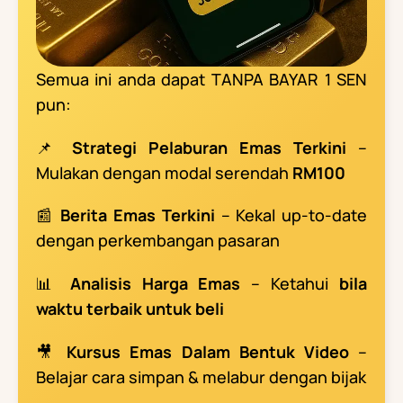
Semua ini anda dapat TANPA BAYAR 1 SEN
pun:
📌
Strategi Pelaburan Emas Terkini
–
Mulakan dengan modal serendah
RM100
📰
Berita Emas Terkini
– Kekal up-to-date
dengan perkembangan pasaran
📊
Analisis Harga Emas
– Ketahui
bila
waktu terbaik untuk beli
🎥
Kursus Emas Dalam Bentuk Video
–
Belajar cara simpan & melabur dengan bijak