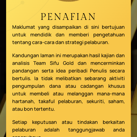
PENAFIAN
Maklumat yang disampaikan di sini bertujuan
untuk mendidik dan memberi pengetahuan
tentang cara-cara dan strategi pelaburan.
Kandungan laman ini merupakan hasil kajian dan
analisis Team Sifu Gold dan mencerminkan
pandangan serta idea peribadi Penulis secara
bertulis. Ia tidak melibatkan sebarang aktiviti
pengumpulan dana atau cadangan khusus
untuk membeli atau melanggan mana-mana
hartanah, takaful pelaburan, sekuriti, saham,
atau bon tertentu.
Setiap keputusan atau tindakan berkaitan
pelaburan adalah tanggungjawab anda