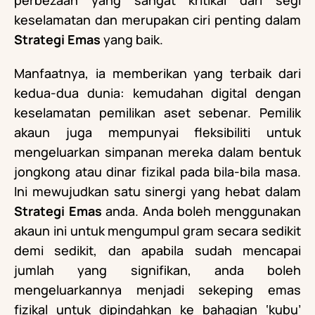
perbezaan yang sangat kritikal dari segi
keselamatan dan merupakan ciri penting dalam
Strategi Emas
yang baik.
Manfaatnya, ia memberikan yang terbaik dari
kedua-dua dunia: kemudahan digital dengan
keselamatan pemilikan aset sebenar. Pemilik
akaun juga mempunyai fleksibiliti untuk
mengeluarkan simpanan mereka dalam bentuk
jongkong atau dinar fizikal pada bila-bila masa.
Ini mewujudkan satu sinergi yang hebat dalam
Strategi Emas
anda. Anda boleh menggunakan
akaun ini untuk mengumpul gram secara sedikit
demi sedikit, dan apabila sudah mencapai
jumlah yang signifikan, anda boleh
mengeluarkannya menjadi sekeping emas
fizikal untuk dipindahkan ke bahagian ‘kubu’