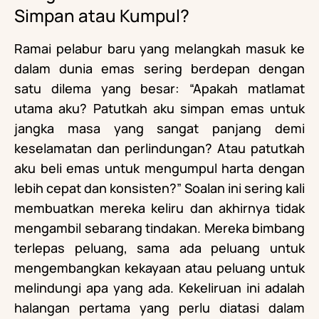
Simpan atau Kumpul?
Ramai pelabur baru yang melangkah masuk ke
dalam dunia emas sering berdepan dengan
satu dilema yang besar: “Apakah matlamat
utama aku? Patutkah aku simpan emas untuk
jangka masa yang sangat panjang demi
keselamatan dan perlindungan? Atau patutkah
aku beli emas untuk mengumpul harta dengan
lebih cepat dan konsisten?” Soalan ini sering kali
membuatkan mereka keliru dan akhirnya tidak
mengambil sebarang tindakan. Mereka bimbang
terlepas peluang, sama ada peluang untuk
mengembangkan kekayaan atau peluang untuk
melindungi apa yang ada. Kekeliruan ini adalah
halangan pertama yang perlu diatasi dalam