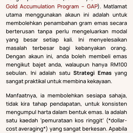
Gold Accumulation Program – GAP
). Matlamat
utama menggunakan akaun ini adalah untuk
membolehkan penambahan gram emas secara
berterusan tanpa perlu mengeluarkan modal
yang besar setiap kali. Ini menyelesaikan
masalah terbesar bagi kebanyakan orang.
Dengan akaun ini, anda boleh membeli emas
mengikut bajet anda, walaupun hanya RM100
sebulan. Ini adalah satu
Strategi Emas
yang
sangat praktikal untuk membina kekayaan.
Manfaatnya, ia membolehkan sesiapa sahaja,
tidak kira tahap pendapatan, untuk konsisten
mengumpul harta dalam bentuk emas. Ia adalah
satu kaedah ‘pemurataan kos ringgit’ (*dollar-
cost averaging*) yang sangat berkesan. Apabila