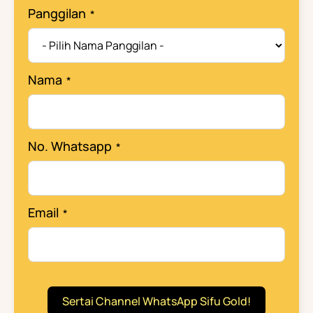
Panggilan
Nama
No. Whatsapp
Email
Sertai Channel WhatsApp Sifu Gold!