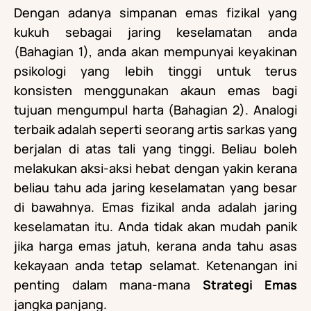
Dengan adanya simpanan emas fizikal yang
kukuh sebagai jaring keselamatan anda
(Bahagian 1), anda akan mempunyai keyakinan
psikologi yang lebih tinggi untuk terus
konsisten menggunakan akaun emas bagi
tujuan mengumpul harta (Bahagian 2). Analogi
terbaik adalah seperti seorang artis sarkas yang
berjalan di atas tali yang tinggi. Beliau boleh
melakukan aksi-aksi hebat dengan yakin kerana
beliau tahu ada jaring keselamatan yang besar
di bawahnya. Emas fizikal anda adalah jaring
keselamatan itu. Anda tidak akan mudah panik
jika harga emas jatuh, kerana anda tahu asas
kekayaan anda tetap selamat. Ketenangan ini
penting dalam mana-mana
Strategi Emas
jangka panjang.