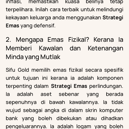
inflasi, memastikan kuasa belinya tetap
terpelihara. Inilah cara terbaik untuk melindungi
kekayaan keluarga anda menggunakan
Strategi
Emas
yang defensif.
2. Mengapa Emas Fizikal? Kerana Ia
Memberi Kawalan dan Ketenangan
Minda yang Mutlak
Sifu Gold memilih emas fizikal secara spesifik
untuk tujuan ini kerana ia adalah komponen
terpenting dalam
Strategi Emas
perlindungan.
Ia adalah aset sebenar yang berada
sepenuhnya di bawah kawalannya. Ia tidak
wujud sebagai angka di dalam skrin komputer
bank yang boleh dibekukan atau dihadkan
pengeluarannya. Ia adalah logam yang boleh