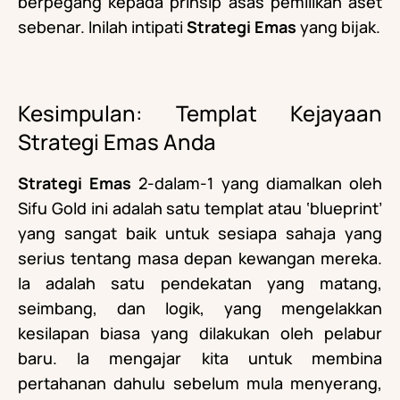
berpegang kepada prinsip asas pemilikan aset
sebenar. Inilah intipati
Strategi Emas
yang bijak.
Kesimpulan: Templat Kejayaan
Strategi Emas Anda
Strategi Emas
2-dalam-1 yang diamalkan oleh
Sifu Gold ini adalah satu templat atau ‘blueprint’
yang sangat baik untuk sesiapa sahaja yang
serius tentang masa depan kewangan mereka.
Ia adalah satu pendekatan yang matang,
seimbang, dan logik, yang mengelakkan
kesilapan biasa yang dilakukan oleh pelabur
baru. Ia mengajar kita untuk membina
pertahanan dahulu sebelum mula menyerang,